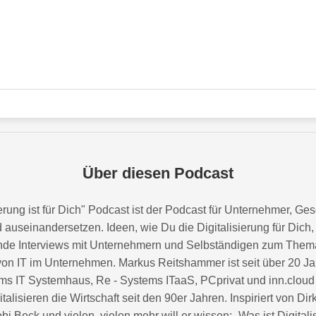
Über diesen Podcast
ung ist für Dich" Podcast ist der Podcast für Unternehmer, Ges
ld auseinandersetzen. Ideen, wie Du die Digitalisierung für Di
nde Interviews mit Unternehmern und Selbständigen zum Thema
 von IT im Unternehmen. Markus Reitshammer ist seit über 20 J
ems IT Systemhaus, Re - Systems ITaaS, PCprivat und inn.clo
lisieren die Wirtschaft seit den 90er Jahren. Inspiriert von Dir
bi Beck und vielen, vielen mehr will er wissen: „Was ist Digitali