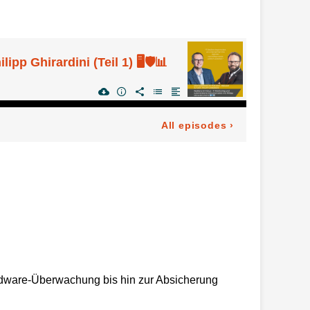
p Ghirardini (Teil 1) 🖥️🛡️📊
All episodes
›
ardware-Überwachung bis hin zur Absicherung