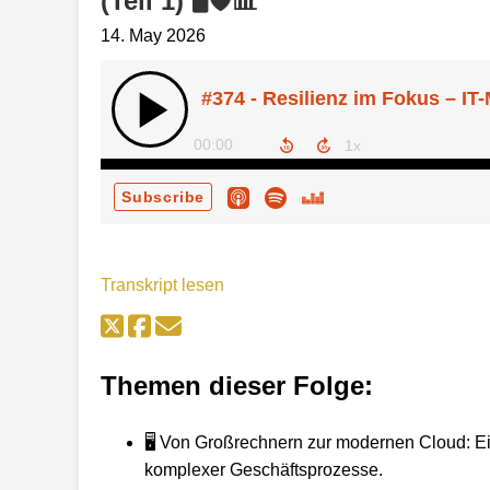
(Teil 1) 🖥️🛡️📊
14. May 2026
#374 - Resilienz im Fokus – IT-
00:00
Subscribe
Transkript lesen
Themen dieser Folge:
🖥️ Von Großrechnern zur modernen Cloud: E
komplexer Geschäftsprozesse.